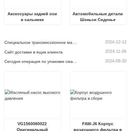
Аксессуары задней оси 
Автомобильные детали 
в сальнике 
Шэньси Сиденье 
В2402050Ф01К 
сальника переднего 
уменьшения 
колеса
самосвалов ЛК300
2024-12-12
Специальное трансмиссионное масло для транспортных средств на новых источниках энергии
2024-11-06
Сайт доставки в ящик клиента
2024-08-30
Сегодня операция по упаковке смазочного масла осуществляется упорядоченным образом, что способствует устойчивому развитию промышленного развития.
VG1560080022 
FAW-J6 Корпус 
Оригинальный 
воздушного фильтра в 