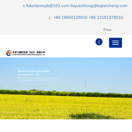
fuluolanmyb@163.com
liuyuezhong@kapeicheng.com
+86 18660128816
+86 13181378010
Язык