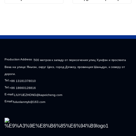
масляный насос 
сборе Пластиковый 
высокого давления 
корпус воздушного 
Sinotruk HOWO Steyr 
фильтра Liberated 
Diesel Pump
Аксессуары для 
тяжелых грузовиков, 
буксирующих 
полуприцепы
Production Address :
500 метров к западу от пересечения улиц Хунфэн и проспекта
Века на улице Яньчэн, округ Цихэ, город Дэчжоу, провинция Шаньдун, к северу от
дороги.
Tel:
+86 13181378010
Tel:
+86 18660128816
E-mail:
LIUYUEZHONG@kapeicheng.com
Email:
fuluolanmyb@163.com