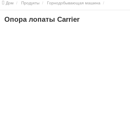
Дом
Продукты
Горнодобывающая машина
Автомобиль для борьбы с беспорядками
Опора лопаты
Опора лопаты Carrier
Carrier