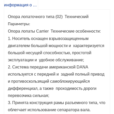
рамы разъемного типа, что облегчает каркас
информация о продукте
вала.
транспорт и имеет сильную
Опора лопаточного типа (02)
Технический
адаптируемость; Колесный тормоз с
Параметры:
принудительным охлаждением носителя
Опора лопаты Carrier Технические особенности:
имеет хороший тормозной эффект.
и высокая
1. Носитель оснащен взрывозащищенным
безопасность.
двигателем большой мощности и характеризуется
большой несущей способностью, простотой
эксплуатации и удобное обслуживание;
2. Система передачи американской DANA
используется с передней и задний полный привод
и противоскользящий самоблокирующийся
дифференциал, а также проходимость дороги
перевозчика сильная;
3. Принята конструкция рамы разъемного типа, что
облегчает использование сепаратора вала.