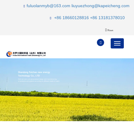
fuluolanmyb@163.com
liuyuezhong@kapeicheng.com
+86 18660128816
+86 13181378010
Язык