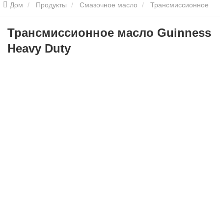
Дом
Продукты
Смазочное масло
Трансмиссионное
масло Guinness Heavy Duty
Трансмиссионное масло Guinness
Heavy Duty