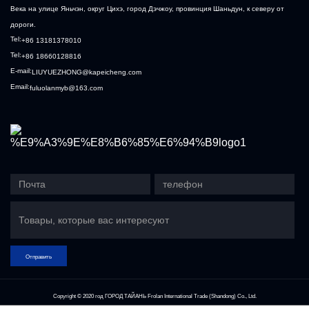
Века на улице Яньчэн, округ Цихэ, город Дэчжоу, провинция Шаньдун, к северу от
дороги.
Tel:
+86 13181378010
Tel:
+86 18660128816
E-mail:
LIUYUEZHONG@kapeicheng.com
Email:
fuluolanmyb@163.com
Отправить
Copyright © 2020 год
ГОРОД ТАЙАНЬ Frolan International Trade (Shandong) Co., Ltd.