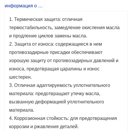
оси, зонтичных дифференциалов и других
информация о продукте
промышленных комплектов передач,
1. Термическая защита: отличная
особенно подходит для ведущих мостов
термостабильность, замедление окисления масла
(передних и задних осей) и механических
и продление циклов замены масла.
коробок передач (с синхронизаторами или
2. Защита от износа: содержащиеся в нем
без них) в различных условиях работы при
противозадирные присадки обеспечивают
высоких температурах.
хорошую защиту от противозадирных давлений и
износа, предотвращая царапины и износ
шестерен.
3. Отличная адаптируемость уплотнительного
материала: предотвращает утечку масла,
вызванную деформацией уплотнительного
материала.
4. Коррозионная стойкость: для предотвращения
коррозии и ржавления деталей.