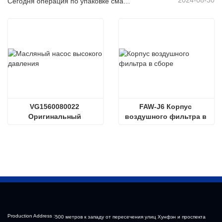
2024-08-30
Сегодня операция по упаковке смазочного масла осуществляется упорядоченным образом, что способствует устойчивому развитию промышленного развития.
VG1560080022 
FAW-J6 Корпус 
Оригинальный 
воздушного фильтра в 
масляный насос 
сборе Пластиковый 
высокого давления 
корпус воздушного 
Sinotruk HOWO Steyr 
фильтра Liberated 
Diesel Pump
Аксессуары для 
тяжелых грузовиков, 
буксирующих 
полуприцепы
Production Address :
500 метров к западу от пересечения улиц Хунфэн и проспекта